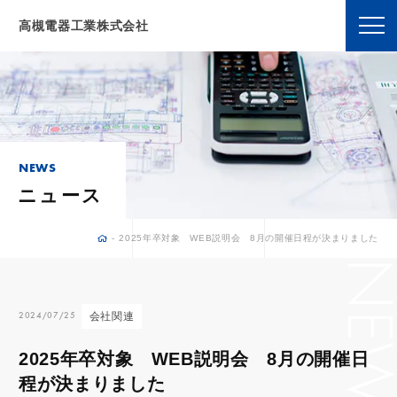
高槻電器工業株式会社
NEWS
ニュース
-
2025年卒対象 WEB説明会 8月の開催日程が決まりました
N
会社関連
E
2
0
2
4
/
0
7
/
2
5
W
2025年卒対象 WEB説明会 8月の開催日
程が決まりました